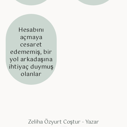
Hesabını
açmaya
cesaret
edememiş, bir
yol arkadaşına
ihtiyaç duymuş
olanlar​
Zeliha Özyurt Coştur - Yazar