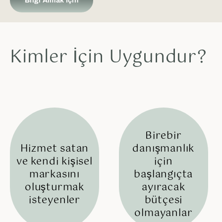
Bilgi Almak İçin
Kimler İçin Uygundur?
Birebir
Hizmet satan
danışmanlık
ve kendi kişisel
için
markasını
başlangıçta
oluşturmak
ayıracak
isteyenler​
bütçesi
olmayanlar​