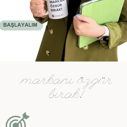
markanı özgür
bırak!