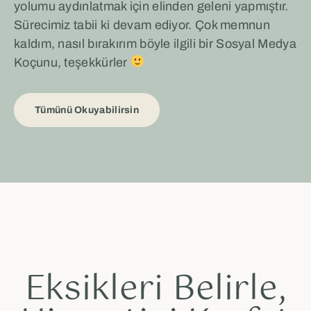
yolumu aydınlatmak için elinden geleni yapmıştır.
Sürecimiz tabii ki devam ediyor. Çok memnun
kaldım, nasıl bırakırım böyle ilgili bir Sosyal Medya
Koçunu, teşekkürler
Tümünü Okuyabilirsin
Eksikleri Belirle,