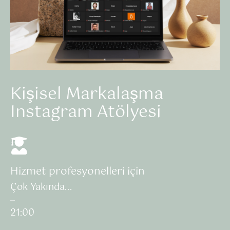
Kişisel Markalaşma
Instagram Atölyesi
Hizmet profesyonelleri için
Çok Yakında...
–
21:00