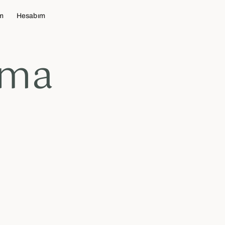
im
Hesabım
ışma