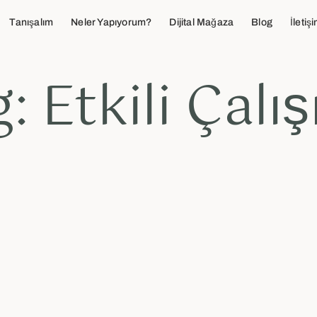
Tanışalım
Neler Yapıyorum?
Dijital Mağaza
Blog
İletiş
: Etkili Çal