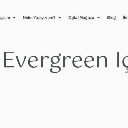
ışalım
Neler Yapıyorum?
Dijital Mağaza
Blog
İle
 Evergreen I