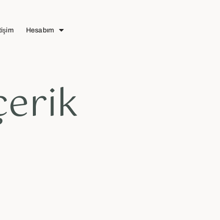
tişim
Hesabım
çerik