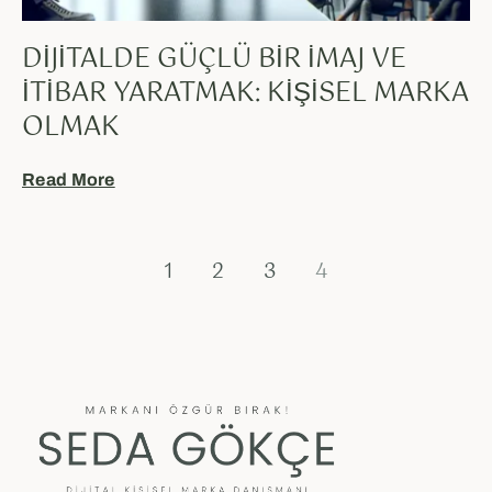
DIJITALDE GÜÇLÜ BIR İMAJ VE
İTIBAR YARATMAK: KIŞISEL MARKA
OLMAK
Read More
1
2
3
4