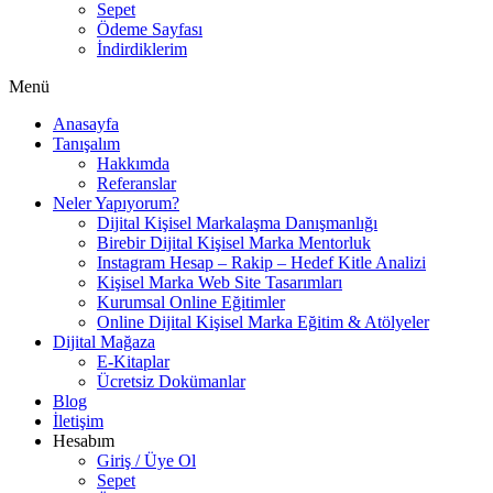
Sepet
Ödeme Sayfası
İndirdiklerim
Menü
Anasayfa
Tanışalım
Hakkımda
Referanslar
Neler Yapıyorum?
Dijital Kişisel Markalaşma Danışmanlığı
Birebir Dijital Kişisel Marka Mentorluk
Instagram Hesap – Rakip – Hedef Kitle Analizi
Kişisel Marka Web Site Tasarımları
Kurumsal Online Eğitimler
Online Dijital Kişisel Marka Eğitim & Atölyeler
Dijital Mağaza
E-Kitaplar
Ücretsiz Dokümanlar
Blog
İletişim
Hesabım
Giriş / Üye Ol
Sepet