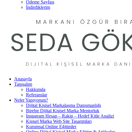
Ödeme Sayfası
İndirdiklerim
Anasayfa
Tanışalım
Hakkımda
Referanslar
Neler Yapıyorum?
Dijital Kişisel Markalaşma Danışmanlığı
Birebir Dijital Kişisel Marka Mentorluk
Instagram Hesap – Rakip – Hedef Kitle Analizi
Kişisel Marka Web Site Tasarımları
Kurumsal Online Eğitimler
Online Dijital Kişisel Marka Eğitim & Atölyeler