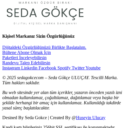
Kişisel Markanız Sizin Özgürlüğünüz
Dijitaldeki Özgürlüğünüzü Birlikte Başlatalım.
Bültene Abone Olmak İçin
Paketleri İnceleyebilirsin
Randevu Talep Edebilirsin
Instagram
Linkedin
Facebook
Spotify
Twitter
Youtube
© 2025 sedagokcecom – Seda Gökçe ULUÇAY. Tescilli Marka.
Tüm hakları saklıdır.
Bu web sitesinde yer alan tüm içerikler, yazarın önceden yazılı izni
olmadan kullanılamaz, çoğaltılamaz, dağıtılamaz veya başka bir
şekilde herhangi bir amaç için kullanılamaz.
Kullanıldığı takdirde
yasal süreç başlatılacaktır.
Desined By Seda Gokce | Created By @
Huseyin Ulucay
Kredi kartı bilgileriniz 256bit SSL sertifikası ile korunmaktadır.