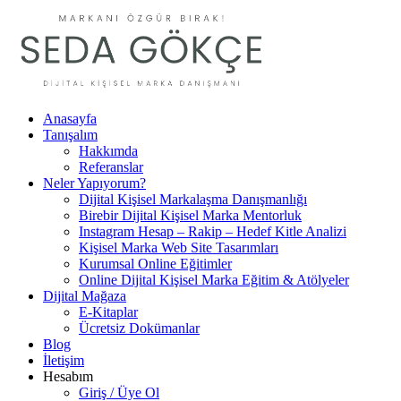
Anasayfa
Tanışalım
Hakkımda
Referanslar
Neler Yapıyorum?
Dijital Kişisel Markalaşma Danışmanlığı
Birebir Dijital Kişisel Marka Mentorluk
Instagram Hesap – Rakip – Hedef Kitle Analizi
Kişisel Marka Web Site Tasarımları
Kurumsal Online Eğitimler
Online Dijital Kişisel Marka Eğitim & Atölyeler
Dijital Mağaza
E-Kitaplar
Ücretsiz Dokümanlar
Blog
İletişim
Hesabım
Giriş / Üye Ol