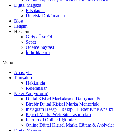
Dijital Mağaza
E-Kitaplar
Ücretsiz Dokümanlar
Blog
İletişim
Hesabım
Giriş / Üye Ol
Sepet
Ödeme Sayfası
İndirdiklerim
Menü
Anasayfa
Tanışalım
Hakkımda
Referanslar
Neler Yapıyorum?
Dijital Kişisel Markalaşma Danışmanlığı
Birebir Dijital Kişisel Marka Mentorluk
Instagram Hesap – Rakip – Hedef Kitle Analizi
Kişisel Marka Web Site Tasarımları
Kurumsal Online Eğitimler
Online Dijital Kişisel Marka Eğitim & Atölyeler
Dijital Mağaza