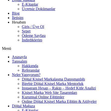
E-Kitaplar
Ücretsiz Dokümanlar
Blog
İletişim
Hesabım
Giriş / Üye Ol
Sepet
Ödeme Sayfası
İndirdiklerim
Menü
Anasayfa
Tanışalım
Hakkımda
Referanslar
Neler Yapıyorum?
Dijital Kişisel Markalaşma Danışmanlığı
Birebir Dijital Kişisel Marka Mentorluk
Instagram Hesap – Rakip – Hedef Kitle Analizi
Kişisel Marka Web Site Tasarımları
Kurumsal Online Eğitimler
Online Dijital Kişisel Marka Eğitim & Atölyeler
Dijital Mağaza
E-Kitaplar