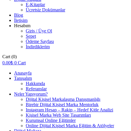
E-Kitaplar
Ücretsiz Dokümanlar
Blog
İletişim
Hesabım
Giriş / Üye Ol
Sepet
Ödeme Sayfası
İndirdiklerim
Cart
(0)
0.00
₺
0
Cart
Anasayfa
Tanışalım
Hakkımda
Referanslar
Neler Yapıyorum?
Dijital Kişisel Markalaşma Danışmanlığı
Birebir Dijital Kişisel Marka Mentorluk
Instagram Hesap – Rakip – Hedef Kitle Analizi
Kişisel Marka Web Site Tasarımları
Kurumsal Online Eğitimler
Online Dijital Kişisel Marka Eğitim & Atölyeler
Dijital Mağaza