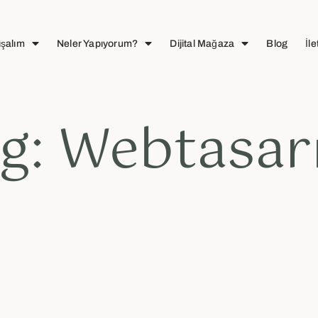
ışalım
Neler Yapıyorum?
Dijital Mağaza
Blog
İle
g: Webtasa