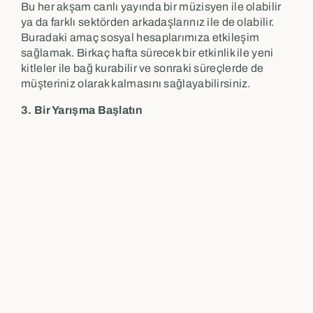
Bu her akşam canlı yayında bir müzisyen ile olabilir
ya da farklı sektörden arkadaşlarınız ile de olabilir.
Buradaki amaç sosyal hesaplarımıza etkileşim
sağlamak. Birkaç hafta sürecek bir etkinlik ile yeni
kitleler ile bağ kurabilir ve sonraki süreçlerde de
müşteriniz olarak kalmasını sağlayabilirsiniz.
3. Bir Yarışma Başlatın
Kitlenizden bir şeyler yapmalarını isteyin. Ve bu
yarışma sonunda en çok oyu alana bir ödül verin.
Örneğin; bir hikaye anlatsınlar, insanlar duygusal
şeyler anlatmayı ve dinlemeyi severler. Bir aşk
hikayeni, bir ayrılık hikayeni, bir sevgililer günü anını
anlat diyerek bir yarışma başlatabilirsiniz. Reels
veya story olarak paylaşıp sizi etiketleyenler
arasından birkaç kişiyi de ödüllendirebilirsiniz.
4. Ürünlerinize Hediyeler Ekleyin
Sizden ürün veya hizmet alanlar için sevgililer
gününe özel siz de hediyeler sunun. Onların sevgi