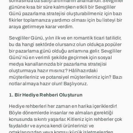
sonrasında da satışı artırmanın anahtarıdır. Sevgililer
gününe kısa bir süre kalmışken etkili bir Sevgililer
Günü pazarlama stratejisi oluşturabilmeniz için bazı
fikirler toplamanıza yardımcı olması için bu listeyi bir
araya getirmeye karar verdim.
Sevgililer Günü, yılın ilk ve en romantik ticari tatilidir,
bu da hangi sektörde olursanız olun oldukça popüler
bir pazarlama günü olduğu anlamına gelir. Sevgililer
Günü’nü en verimli şekilde geçirmek için sosyal
medya kanallarınızda bir pazarlama stratejisi
oluşturmaya hazır mısınız? Hâlihazırdaki
müşterileriniz ve potansiyel müşterileriniz için? Bazı
notlar almaya hazır olun! Başlıyoruz.
1. Bir Hediye Rehberi Oluşturun
Hediye rehberleri her zaman en harika içeriklerdir!
Böyle dönemlerde insanlar ne almaları gerektiği
konusunda sıkıntı yaşarlar. Kitleniz için rehberler çok
faydalıdır ve ayrıca kendi ürünlerinizi ve
ortaklarınızdan veya komşu küçük işletmelerden