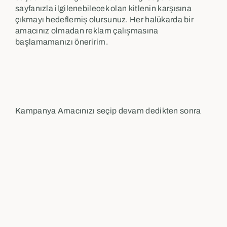
sayfanızla ilgilenebilecek olan kitlenin karşısına
çıkmayı hedeflemiş olursunuz. Her halükarda bir
amacınız olmadan reklam çalışmasına
başlamamanızı öneririm.
Kampanya Amacınızı seçip devam dedikten sonra
reklam seti kurulum ekranına geleceksiniz. Burada
reklamınıza bir ad verin. Tavsiyem tarih ve ne ile ilgili
olduğunu yazmanız yönünde ki diğer reklamlarınız
ile sonradan kolaylıkla karşılaştırabilin.
Bu sayfadan sonra Devam diyerek diğer bir sayfada
reklam bütçenizi ve hedef kitlenizi belirleyin.