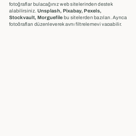
fotoğraflar bulacağınız web sitelerinden destek
alabilirsiniz.
Unsplash, Pixabay, Pexels,
Stockvault, Morguefile
bu sitelerden bazıları. Ayrıca
fotoğrafları düzenleyerek aynı filtrelemeyi yapabilir,
tek filtre düzeni ile sitenizde renk uyumunu
sağlayabilirsiniz.
Pixlr, PhotoScape X, GIMP, Fotor
ücretsiz
kullanabileceğiniz fotoğraf düzenleme
siteleridir. Tüm bu düzenlemelerden sonra web
siteniz kaliteli ve cazip görünecektir.
Bozuk Bağlantıları Düzenleme
Bir web sitesinde bir bağlantıya tıklayıp “korkunç 404
hata” sayfasını almaktan daha kötü bir şey yoktur. Bu
yüzden, ziyaretçilerinize bu durumu yaşatmayın.
Çok fazla kırık ve bozuk bağlantıya sahip olabilirsiniz
ve bunların hepsini tespit etmek uzun vaktinizi
alabilir. Size burada kolay bir şekilde 404 hatalarını
nasıl tespit edip, düzenleyeceğinizi basit bir şekilde
anlatacağım: