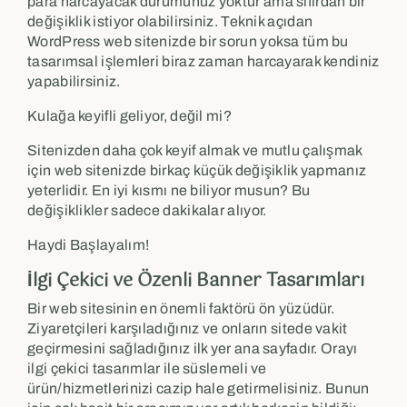
para harcayacak durumunuz yoktur ama sıfırdan bir
değişiklik istiyor olabilirsiniz. Teknik açıdan
WordPress web sitenizde bir sorun yoksa tüm bu
tasarımsal işlemleri biraz zaman harcayarak kendiniz
yapabilirsiniz.
Kulağa keyifli geliyor, değil mi?
Sitenizden daha çok keyif almak ve mutlu çalışmak
için web sitenizde birkaç küçük değişiklik yapmanız
yeterlidir. En iyi kısmı ne biliyor musun? Bu
değişiklikler sadece dakikalar alıyor.
Haydi Başlayalım!
İlgi Çekici ve Özenli Banner Tasarımları
Bir web sitesinin en önemli faktörü ön yüzüdür.
Ziyaretçileri karşıladığınız ve onların sitede vakit
geçirmesini sağladığınız ilk yer ana sayfadır. Orayı
ilgi çekici tasarımlar ile süslemeli ve
ürün/hizmetlerinizi cazip hale getirmelisiniz. Bunun