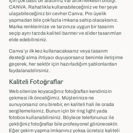
için çok basit bir aracımız var artık herkesin bildiği:
CANVA. Rahatlıkla kullanabileceğiniz ve her şeye
ulaşabileceğiniz bir cevher Canva. Pro üyelik
yapmadan bile çok fazla imkana sahip olacaksınız.
Marka renklerinize ve tarzınıza uygun bir tasarım
seçip aynı tarzda kaliteli banner ve slider tasarımları
elde edebilirsiniz.
Canva’yı ilk kez kullanacaksanız veya tasarım
desteği alma ihtiyacı duyuyorsanız benimle iletişime
geçerek, her sektör için hazırladığım şablonlardan
faydalanabilirsiniz.
Kaliteli Fotoğraflar
Web sitenize koyacağınız fotoğrafları kendinizin
çekmesi ilk önceliğimiz. Müşterinize ne
sunuyorsanız onu birebir, en kaliteli hali ile orada
sergilemelisiniz. Bunun için bir ring light yada
fotobox kullanabilirsiniz. Böylece telefonunuz ile
çektiğiniz fotoğraflar bile profesyonel görünecektir.
Eğer çekim yapma imkanınız yoksa ücretsiz kaliteli