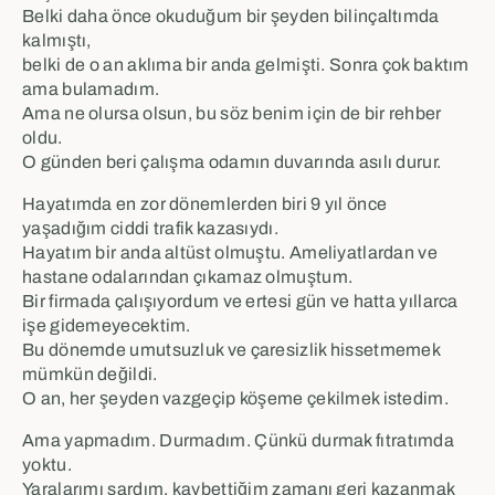
Belki daha önce okuduğum bir şeyden bilinçaltımda
kalmıştı,
belki de o an aklıma bir anda gelmişti. Sonra çok baktım
ama bulamadım.
Ama ne olursa olsun, bu söz benim için de bir rehber
oldu.
O günden beri çalışma odamın duvarında asılı durur.
Hayatımda en zor dönemlerden biri 9 yıl önce
yaşadığım ciddi trafik kazasıydı.
Hayatım bir anda altüst olmuştu. Ameliyatlardan ve
hastane odalarından çıkamaz olmuştum.
Bir firmada çalışıyordum ve ertesi gün ve hatta yıllarca
işe gidemeyecektim.
Bu dönemde umutsuzluk ve çaresizlik hissetmemek
mümkün değildi.
O an, her şeyden vazgeçip köşeme çekilmek istedim.
Ama yapmadım. Durmadım. Çünkü durmak fıtratımda
yoktu.
Yaralarımı sardım, kaybettiğim zamanı geri kazanmak