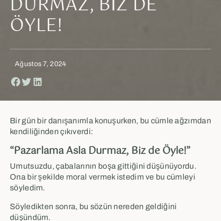
DURMAZ, BIZ DE
ÖYLE!
Ağustos 7, 2024
Bir gün bir danışanımla konuşurken, bu cümle ağzımdan
kendiliğinden çıkıverdi:
“Pazarlama Asla Durmaz, Biz de Öyle!”
Umutsuzdu, çabalarının boşa gittiğini düşünüyordu.
Ona bir şekilde moral vermek istedim ve bu cümleyi
söyledim.
Söyledikten sonra, bu sözün nereden geldiğini
düşündüm.