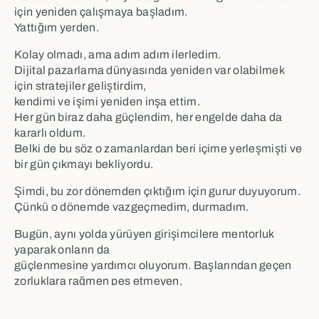
için yeniden çalışmaya başladım.
Yattığım yerden.
Kolay olmadı, ama adım adım ilerledim.
Dijital pazarlama dünyasında yeniden var olabilmek
için stratejiler geliştirdim,
kendimi ve işimi yeniden inşa ettim.
Her gün biraz daha güçlendim, her engelde daha da
kararlı oldum.
Belki de bu söz o zamanlardan beri içime yerleşmişti ve
bir gün çıkmayı bekliyordu.
Şimdi, bu zor dönemden çıktığım için gurur duyuyorum.
Çünkü o dönemde vazgeçmedim, durmadım.
Bugün, aynı yolda yürüyen girişimcilere mentorluk
yaparak onların da
güçlenmesine yardımcı oluyorum. Başlarından geçen
zorluklara rağmen pes etmeyen,
çabalayan ve başarıya ulaşan birçok girişimci ile
çalışıyorum.